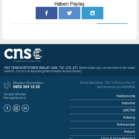
Haberi Paylaş
CNS TANK KONTEYNER IMALAT SAN. TİC. LTD. ŞTİ.
Sitemizdeki yazı ve resimlerin her hakkı
saklıdır. İzinsiz ve kaynak gösterilmeden kullanılamaz.
Müşteri Hizmetleri
Saray Mahallesi 100. Yıl Bulvarı No: 47
0850 309 10 20
Kahramankazan/ANKARA
Sosyal Medya
Hakkımızda
Hesaplarımız
Haberler
üRETİM
Katalog
Referanslar
İletişim
Ürün & Hizmetlerimiz