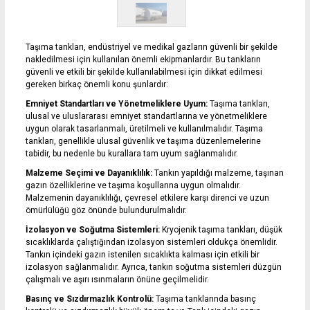
DİL SEÇİMİ
Taşıma tankları, endüstriyel ve medikal gazların güvenli bir şekilde
nakledilmesi için kullanılan önemli ekipmanlardır. Bu tankların
0850 309 10 20
info@cnstank.com
güvenli ve etkili bir şekilde kullanılabilmesi için dikkat edilmesi
gereken birkaç önemli konu şunlardır:
Emniyet Standartları ve Yönetmeliklere Uyum:
Taşıma tankları,
Tüm hakkı saklıdır. Sitemizde kullanılan tüm içerik ve görseller
CNS Tank’a ait olup izinsiz kullanımı hukuki yaptırıma tabidir.
ulusal ve uluslararası emniyet standartlarına ve yönetmeliklere
uygun olarak tasarlanmalı, üretilmeli ve kullanılmalıdır. Taşıma
tankları, genellikle ulusal güvenlik ve taşıma düzenlemelerine
tabidir, bu nedenle bu kurallara tam uyum sağlanmalıdır.
Malzeme Seçimi ve Dayanıklılık:
Tankın yapıldığı malzeme, taşınan
gazın özelliklerine ve taşıma koşullarına uygun olmalıdır.
Malzemenin dayanıklılığı, çevresel etkilere karşı direnci ve uzun
ömürlülüğü göz önünde bulundurulmalıdır.
İzolasyon ve Soğutma Sistemleri:
Kryojenik taşıma tankları, düşük
sıcaklıklarda çalıştığından izolasyon sistemleri oldukça önemlidir.
Tankın içindeki gazın istenilen sıcaklıkta kalması için etkili bir
izolasyon sağlanmalıdır. Ayrıca, tankın soğutma sistemleri düzgün
çalışmalı ve aşırı ısınmaların önüne geçilmelidir.
Basınç ve Sızdırmazlık Kontrolü:
Taşıma tanklarında basınç