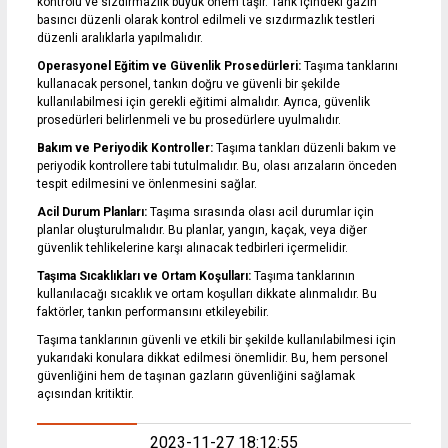
kontrolü ve sızdırmazlık büyük önem taşır. Tank içindeki gazın
basıncı düzenli olarak kontrol edilmeli ve sızdırmazlık testleri
düzenli aralıklarla yapılmalıdır.
Operasyonel Eğitim ve Güvenlik Prosedürleri:
Taşıma tanklarını
kullanacak personel, tankın doğru ve güvenli bir şekilde
kullanılabilmesi için gerekli eğitimi almalıdır. Ayrıca, güvenlik
prosedürleri belirlenmeli ve bu prosedürlere uyulmalıdır.
Bakım ve Periyodik Kontroller:
Taşıma tankları düzenli bakım ve
periyodik kontrollere tabi tutulmalıdır. Bu, olası arızaların önceden
tespit edilmesini ve önlenmesini sağlar.
Acil Durum Planları:
Taşıma sırasında olası acil durumlar için
planlar oluşturulmalıdır. Bu planlar, yangın, kaçak, veya diğer
güvenlik tehlikelerine karşı alınacak tedbirleri içermelidir.
Taşıma Sıcaklıkları ve Ortam Koşulları:
Taşıma tanklarının
kullanılacağı sıcaklık ve ortam koşulları dikkate alınmalıdır. Bu
faktörler, tankın performansını etkileyebilir.
Taşıma tanklarının güvenli ve etkili bir şekilde kullanılabilmesi için
yukarıdaki konulara dikkat edilmesi önemlidir. Bu, hem personel
güvenliğini hem de taşınan gazların güvenliğini sağlamak
açısından kritiktir.
2023-11-27 18:12:55